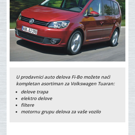
U prodavnici auto delova Fi-Bo možete naći
kompletan asortiman za Volkswagen Tuaran:
delove trapa
elektro delove
filtere
motornu grupu delova za vaše vozilo