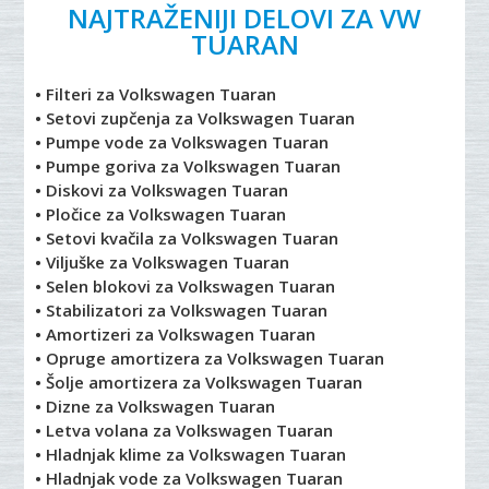
NAJTRAŽENIJI DELOVI ZA VW
TUARAN
• Filteri za Volkswagen Tuaran
• Setovi zupčenja za Volkswagen Tuaran
• Pumpe vode za Volkswagen Tuaran
• Pumpe goriva za Volkswagen Tuaran
• Diskovi za Volkswagen Tuaran
• Pločice za Volkswagen Tuaran
• Setovi kvačila za Volkswagen Tuaran
• Viljuške za Volkswagen Tuaran
• Selen blokovi za Volkswagen Tuaran
• Stabilizatori za Volkswagen Tuaran
• Amortizeri za Volkswagen Tuaran
• Opruge amortizera za Volkswagen Tuaran
• Šolje amortizera za Volkswagen Tuaran
• Dizne za Volkswagen Tuaran
• Letva volana za Volkswagen Tuaran
• Hladnjak klime za Volkswagen Tuaran
• Hladnjak vode za Volkswagen Tuaran